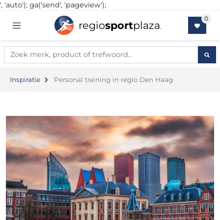
', 'auto'); ga('send', 'pageview');
regio
sport
plaza
.
Inspiratie
Personal training in regio Den Haag