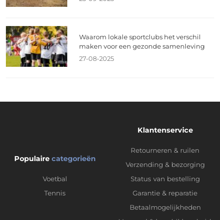
Waarom lokale sportclubs het verschil
maken voor een gezonde samenleving
27-08-2025
Klantenservice
Retourneren & ruilen
Populaire
categorieën
Verzending & bezorging
Voetbal
Status van bestelling
Tennis
Garantie & reparatie
Betaalmogelijkheden