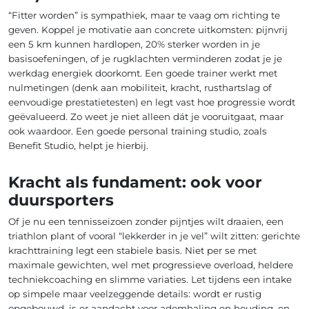
“Fitter worden” is sympathiek, maar te vaag om richting te
geven. Koppel je motivatie aan concrete uitkomsten: pijnvrij
een 5 km kunnen hardlopen, 20% sterker worden in je
basisoefeningen, of je rugklachten verminderen zodat je je
werkdag energiek doorkomt. Een goede trainer werkt met
nulmetingen (denk aan mobiliteit, kracht, rusthartslag of
eenvoudige prestatietesten) en legt vast hoe progressie wordt
geëvalueerd. Zo weet je niet alleen dát je vooruitgaat, maar
ook waardoor. Een goede personal training studio, zoals
Benefit Studio, helpt je hierbij.
Kracht als fundament: ook voor
duursporters
Of je nu een tennisseizoen zonder pijntjes wilt draaien, een
triathlon plant of vooral “lekkerder in je vel” wilt zitten: gerichte
krachttraining legt een stabiele basis. Niet per se met
maximale gewichten, wel met progressieve overload, heldere
techniekcoaching en slimme variaties. Let tijdens een intake
op simpele maar veelzeggende details: wordt er rustig
opgebouwd, is er aandacht voor ademhaling en houding, en